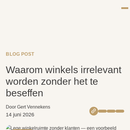
Waarom
Skip
Skip
Me
winkels
to
to
TONC
irrelevant
main
main
worden
content
content
zonder
het
te
beseffen
BLOG POST
Waarom winkels irrelevant
worden zonder het te
beseffen
Door Gert Vennekens
link_2
14 juni 2026